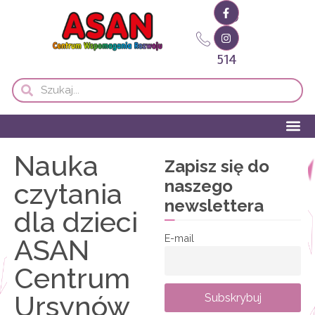
609
777
514
Nauka
Zapisz się do
naszego
czytania
newslettera
dla dzieci
E-mail
ASAN
Centrum
Ursynów