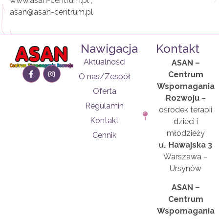
www.asan-centrum.pl ,
asan@asan-centrum.pl
Nawigacja
Kontakt
Aktualności
ASAN –
Centrum
O nas/Zespół
Wspomagania
Oferta
Rozwoju
–
Regulamin
ośrodek terapii
Kontakt
dzieci i
młodzieży
Cennik
ul.
Hawajska 3
Warszawa –
Ursynów
ASAN –
Centrum
Wspomagania